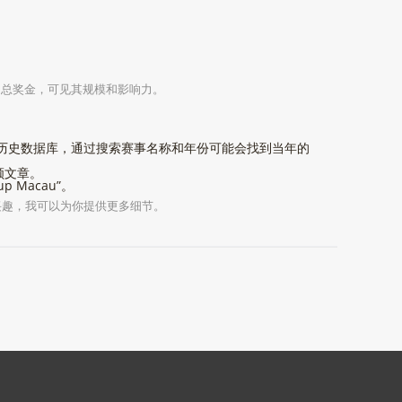
的总奖金，可见其规模和影响力。
有非常完备的赛事历史数据库，通过搜索赛事名称和年份可能会找到当年的
顾文章。
up Macau”。
兴趣，我可以为你提供更多细节。