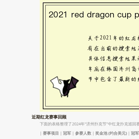
近期红龙赛事回顾
下面的表格整理了2024年“济州扑克节”中红龙扑克巡
|
赛事项目
|
冠军
|
参赛人数
|
奖金池 (约合美元)
|
冠军