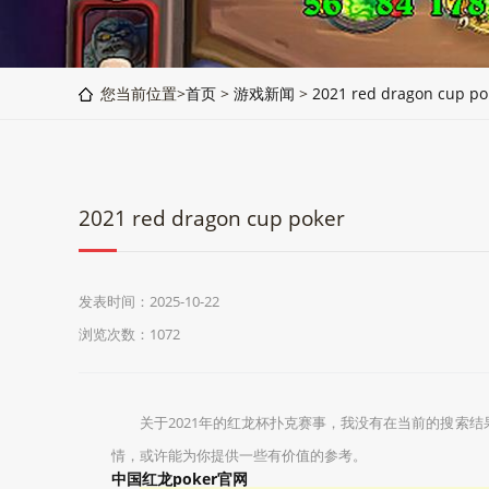
您当前位置>
首页
>
游戏新闻
>
2021 red dragon cup po
2021 red dragon cup poker
发表时间：2025-10-22
浏览次数：1072
关于2021年的红龙杯扑克赛事，我没有在当前的搜索
情，或许能为你提供一些有价值的参考。
中国红龙poker官网