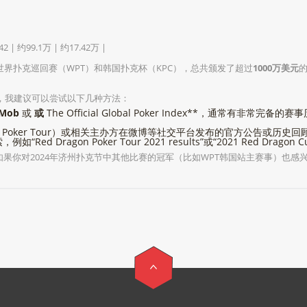
 642 | 约99.1万 | 约17.42万 |
界扑克巡回赛（WPT）和韩国扑克杯（KPC），总共颁发了超过
1000万美元
息，我建议可以尝试以下几种方法：
 Mob
或
或
The Official Global Poker Index**，通常
on Poker Tour）或相关主办方在微博等社交平台发布的官方公告或历史回
ragon Poker Tour 2021 results”或“2021 Red Dragon C
果你对2024年济州扑克节中其他比赛的冠军（比如WPT韩国站主赛事）也感