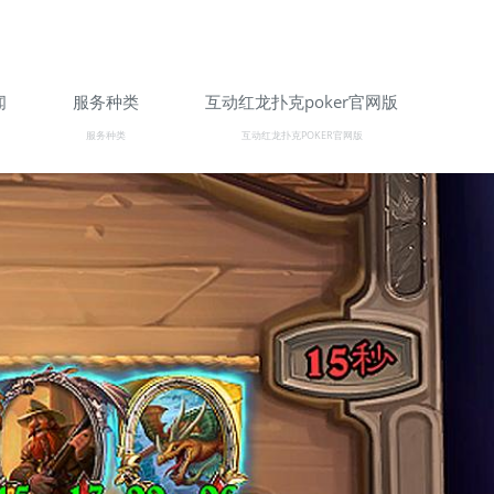
闻
服务种类
互动红龙扑克poker官网版
服务种类
互动红龙扑克POKER官网版