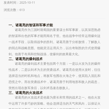
发表时间：2025-10-11
浏览次数：613
一、诸葛亮的智谋和军事才能
诸葛亮作为三国时期蜀国的重要谋士和军事家，以其深思熟虑
的智谋和出色的军事才能而闻名于世。他在战争中经常运用爆剑这
一战术手段，以取得战争的胜利。诸葛亮善于分析敌情，了解敌人
的弱点和战略意图。他能灵活运用兵力，以出奇制胜的方式使用爆
剑。他善于布局和控制战场，使爆剑的效果最大化。
二、诸葛亮的爆剑战术
诸葛亮的爆剑战术主要包括两个方面：一是以火攻为主的爆炸
性战术，二是以剑术为主的突袭战术。诸葛亮在使用火攻时，往往
选择适当的时机和地点，将敌军包围在火海之中，使其陷入混乱和
恐慌之中。而在突袭战术中，诸葛亮善于利用地形和敌人的疏忽，
突然出现在敌军身后，以剑术迅速击败敌人。
三、诸葛亮的火攻战术
诸葛亮的火攻战术是他最为擅长和常用的战术之一。他在火攻
中运用了许多巧妙的策略。他会选择适当的天气和风向，以保证火