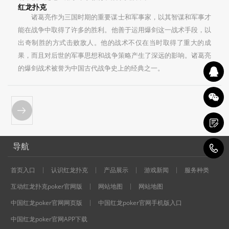
红龙扑克
诸葛亮作为三国时期的重要谋士和军事家，以其智谋和军事才
能在战争中取得了许多的胜利。他善于运用爆剑这一战术手段，以
出奇制胜的方式击败敌人。他的战术不仅在当时取得了重大的成
果，而且对后世的军事思想和战争策略产生了深远的影响。诸葛亮
的爆剑战术被誉为中国古代战争史上的经典之一。
导航
1
首页入口
认识红龙扑克
产品展示
游戏新闻
服务种类
互动红龙扑克poker官网版
网站地图
网站地图
中国红龙poker官网网页版
中国红龙poker官网手机版入口
中国红龙poker官网APP下载