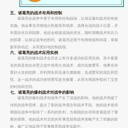
五、诸葛亮的战术布局和控制
诸葛亮在战争中善于布局和控制战场，以保证爆剑战术的有效
实施。他会事先详细地分析敌情和地形，选择合适的战斗位置，并
布置好伏兵和陷阱。他还会根据战场的变化，随时调整战术和兵力
的部署，以保证战争的胜利。诸葛亮还善于利用情报和间谍，掌握
敌军的动态，从而更好地控制战场。
六、诸葛亮的战术应用实例
诸葛亮的爆剑战术在历史上有许多成功的应用实例。其中最著
名的就是他在赤壁之战中使用火攻战术，成功击败曹军。他事先布
置好火攻的陷阱，并利用东风迅速引燃敌船，造成曹军的混乱和恐
慌。这一战术的成功使得曹军损失惨重，从而为蜀国争取到了宝贵
的时间和空间。
七、诸葛亮的爆剑战术对战争的影响
诸葛亮的爆剑战术对战争产生了深远的影响。他的战术突破了
传统的战争思维，提出了新的战争观念和战术手段。他的战术使得
蜀国在战争中取得了一系列的胜利，为蜀国的生存和发展提供了重
要的保障。他的战术对后世的军事思想和战争策略产生了积极的影
响，被广泛地应用于军事教育和战争实践中。